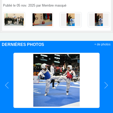
Publié le
05 nov. 2025
par
Membre masqué
DERNIÈRES PHOTOS
+ de photos
Précedent
Sui