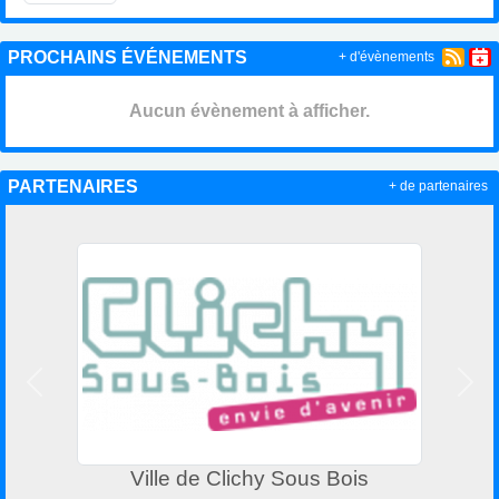
PROCHAINS ÉVÉNEMENTS
+ d'évènements
Aucun évènement à afficher.
PARTENAIRES
+ de partenaires
Précedent
Suiv
Ville de Clichy Sous Bois