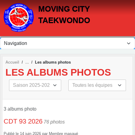
Panneau de gestion des cookies
MOVING CITY
TAEKWONDO
Accueil
Les albums photos
LES ALBUMS PHOTOS
3 albums photo
CDT 93 2026
76 photos
Publié le
14 juin 2026
par
Membre masqué